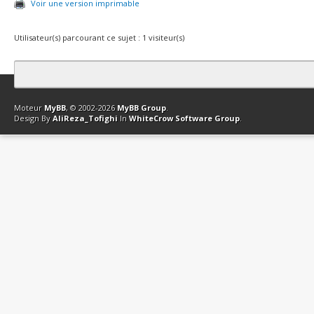
Voir une version imprimable
Utilisateur(s) parcourant ce sujet : 1 visiteur(s)
Contact
Club Affiliation
Retourner en haut
Version bas-débit (Archi
Moteur
MyBB
, © 2002-2026
MyBB Group
.
Design By
AliReza_Tofighi
In
WhiteCrow Software Group
.