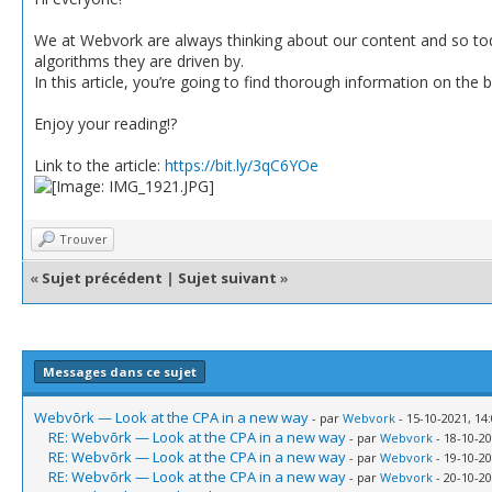
We at Webvork are always thinking about our content and so tod
algorithms they are driven by.
In this article, you’re going to find thorough information on the 
Enjoy your reading!?
Link to the article:
https://bit.ly/3qC6YOe
Trouver
«
Sujet précédent
|
Sujet suivant
»
Messages dans ce sujet
Webvõrk — Look at the CPA in a new way
- par
Webvork
- 15-10-2021, 14
RE: Webvõrk — Look at the CPA in a new way
- par
Webvork
- 18-10-20
RE: Webvõrk — Look at the CPA in a new way
- par
Webvork
- 19-10-20
RE: Webvõrk — Look at the CPA in a new way
- par
Webvork
- 20-10-20