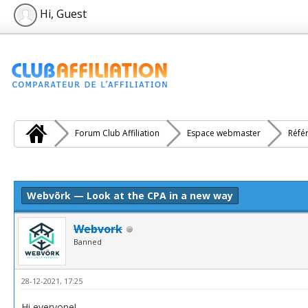
Hi, Guest
Forum Club Affiliation
Espace webmaster
Réfé
e(s))
Webvõrk — Look at the CPA in a new way
Webvork
Banned
28-12-2021, 17:25
Hi everyone!