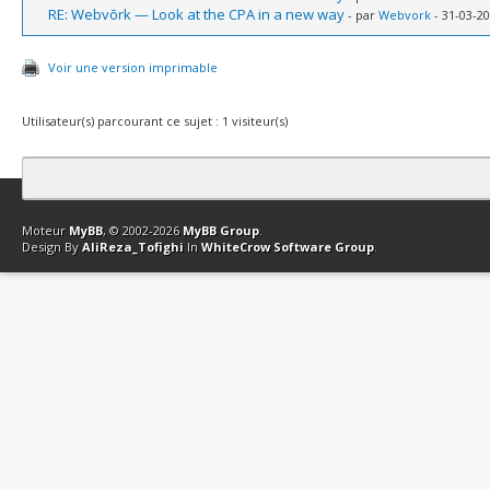
RE: Webvõrk — Look at the CPA in a new way
- par
Webvork
- 31-03-20
Voir une version imprimable
Utilisateur(s) parcourant ce sujet : 1 visiteur(s)
Contact
Club Affiliation
Retourner en haut
Version bas-débit (Archi
Moteur
MyBB
, © 2002-2026
MyBB Group
.
Design By
AliReza_Tofighi
In
WhiteCrow Software Group
.