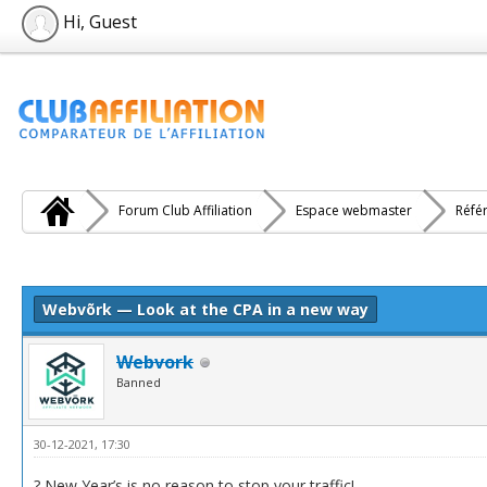
Hi, Guest
Forum Club Affiliation
Espace webmaster
Réfé
e(s))
Webvõrk — Look at the CPA in a new way
Webvork
Banned
30-12-2021, 17:30
? New Year’s is no reason to stop your traffic!