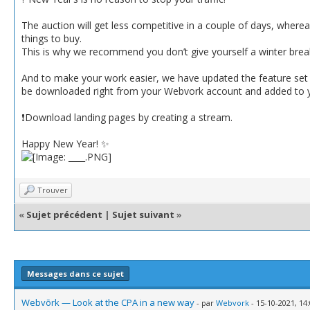
The auction will get less competitive in a couple of days, wherea
things to buy.
This is why we recommend you don’t give yourself a winter bre
And to make your work easier, we have updated the feature set o
be downloaded right from your Webvork account and added to your
❗️Download landing pages by creating a stream.
Happy New Year! ✨
Trouver
«
Sujet précédent
|
Sujet suivant
»
Messages dans ce sujet
Webvõrk — Look at the CPA in a new way
- par
Webvork
- 15-10-2021, 14