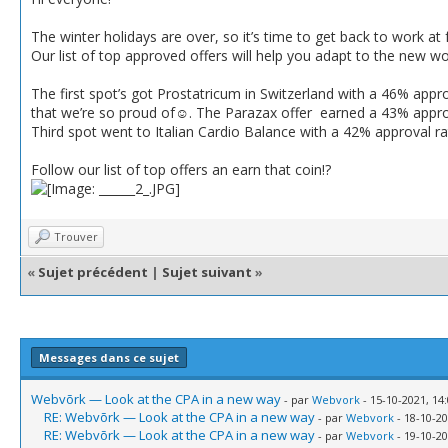
The winter holidays are over, so it’s time to get back to work at f
Our list of top approved offers will help you adapt to the new wo
The first spot’s got Prostatricum in Switzerland with a 46% appro
that we’re so proud of☺️. The Parazax offer earned a 43% appro
Third spot went to Italian Cardio Balance with a 42% approval r
Follow our list of top offers an earn that coin!?
Trouver
«
Sujet précédent
|
Sujet suivant
»
Messages dans ce sujet
Webvõrk — Look at the CPA in a new way
- par
Webvork
- 15-10-2021, 14
RE: Webvõrk — Look at the CPA in a new way
- par
Webvork
- 18-10-20
RE: Webvõrk — Look at the CPA in a new way
- par
Webvork
- 19-10-20