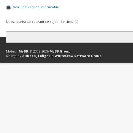
Voir une version imprimable
Utilisateur(s) parcourant ce sujet : 1 visiteur(s)
Contact
Club Affiliation
Retourner en haut
Version bas-débit (Archi
Moteur
MyBB
, © 2002-2026
MyBB Group
.
Design By
AliReza_Tofighi
In
WhiteCrow Software Group
.