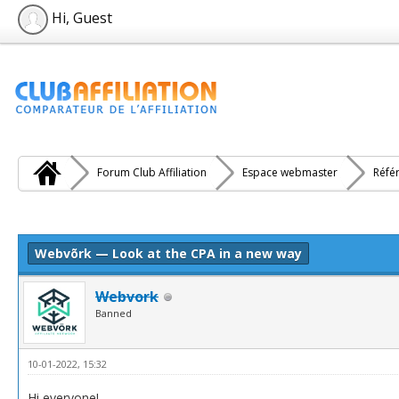
Hi, Guest
Forum Club Affiliation
Espace webmaster
Réfé
e(s))
Webvõrk — Look at the CPA in a new way
Webvork
Banned
10-01-2022, 15:32
Hi everyone!