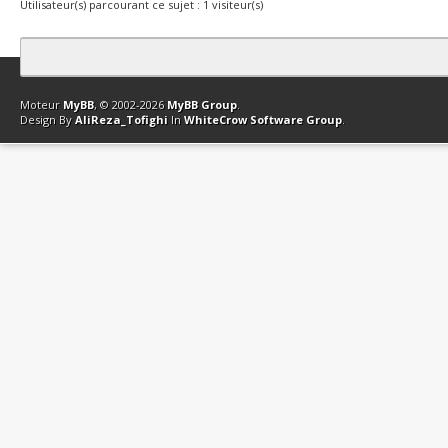
Utilisateur(s) parcourant ce sujet : 1 visiteur(s)
Contact
Club Affiliation
Retourner en haut
Version bas-débit (Archi
Moteur
MyBB
, © 2002-2026
MyBB Group
.
Design By
AliReza_Tofighi
In
WhiteCrow Software Group
.