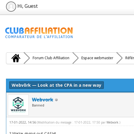
Hi, Guest
Forum Club Affiliation
Espace webmaster
Réfé
e(s))
Webvõrk — Look at the CPA in a new way
Webvork
Banned
17-01-2022, 14:56
(Modification du message : 17-01-2022, 17:50 par
Webvork
.)
? We’re giving out CASH!