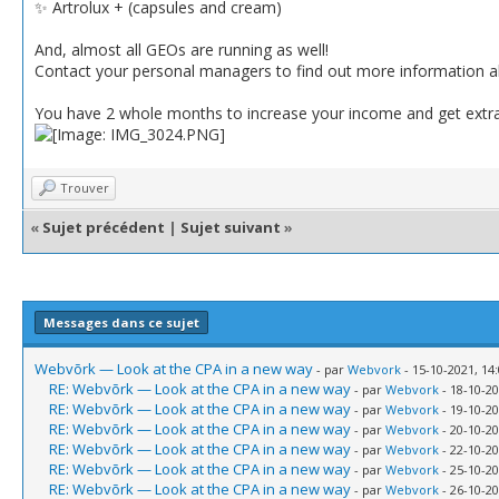
✨ Artrolux + (capsules and cream)
And, almost all GEOs are running as well!
Contact your personal managers to find out more information ab
You have 2 whole months to increase your income and get extr
Trouver
«
Sujet précédent
|
Sujet suivant
»
Messages dans ce sujet
Webvõrk — Look at the CPA in a new way
- par
Webvork
- 15-10-2021, 14
RE: Webvõrk — Look at the CPA in a new way
- par
Webvork
- 18-10-20
RE: Webvõrk — Look at the CPA in a new way
- par
Webvork
- 19-10-20
RE: Webvõrk — Look at the CPA in a new way
- par
Webvork
- 20-10-20
RE: Webvõrk — Look at the CPA in a new way
- par
Webvork
- 22-10-20
RE: Webvõrk — Look at the CPA in a new way
- par
Webvork
- 25-10-20
RE: Webvõrk — Look at the CPA in a new way
- par
Webvork
- 26-10-20