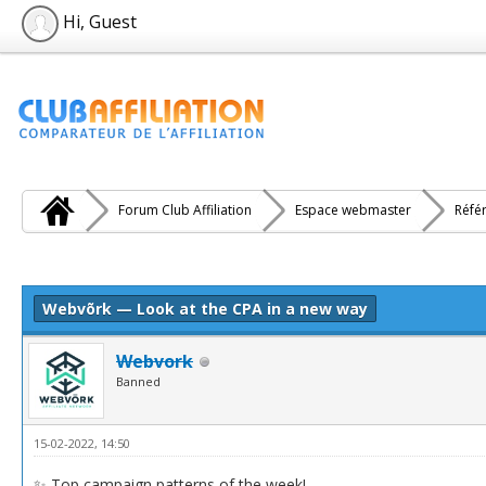
Hi, Guest
Forum Club Affiliation
Espace webmaster
Réfé
e(s))
Webvõrk — Look at the CPA in a new way
Webvork
Banned
15-02-2022, 14:50
✨ Top campaign patterns of the week!