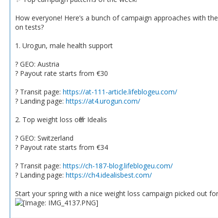
How everyone! Here’s a bunch of campaign approaches with the b
on tests?
1. Urogun, male health support
? GEO: Austria
? Payout rate starts from €30
? Transit page:
https://at-111-article.lifeblogeu.com/
? Landing page:
https://at4.urogun.com/
2. Top weight loss offer Idealis
? GEO: Switzerland
? Payout rate starts from €34
? Transit page:
https://ch-187-blog.lifeblogeu.com/
? Landing page:
https://ch4.idealisbest.com/
Start your spring with a nice weight loss campaign picked out fo