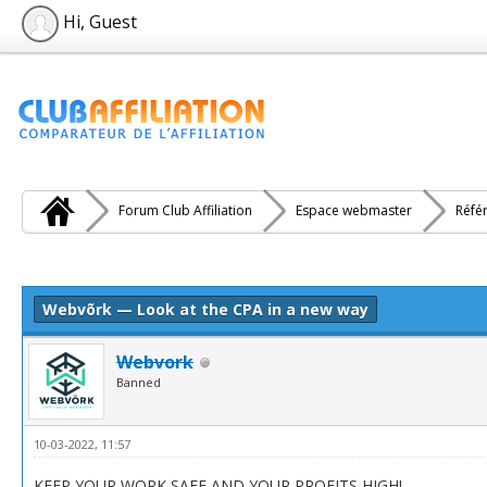
Hi, Guest
Forum Club Affiliation
Espace webmaster
Réfé
e(s))
Webvõrk — Look at the CPA in a new way
Webvork
Banned
10-03-2022, 11:57
KEEP YOUR WORK SAFE AND YOUR PROFITS HIGH!