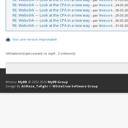
RE: Webvõrk — Look at the CPA in a new way
- par
Webvork
- 24-03-20
RE: Webvõrk — Look at the CPA in a new way
- par
Webvork
- 28-03-20
RE: Webvõrk — Look at the CPA in a new way
- par
Webvork
- 29-03-20
RE: Webvõrk — Look at the CPA in a new way
- par
Webvork
- 30-03-20
RE: Webvõrk — Look at the CPA in a new way
- par
Webvork
- 31-03-20
Voir une version imprimable
Utilisateur(s) parcourant ce sujet : 2 visiteur(s)
Contact
Club Affiliation
Retourner en haut
Version bas-débit (Archi
Moteur
MyBB
, © 2002-2026
MyBB Group
.
Design By
AliReza_Tofighi
In
WhiteCrow Software Group
.