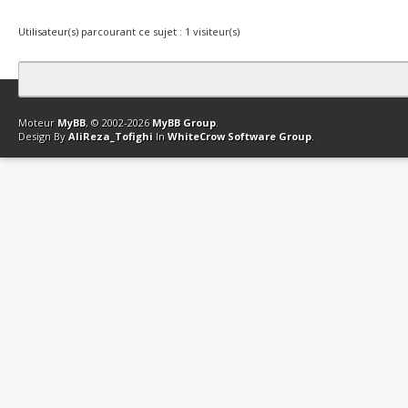
Utilisateur(s) parcourant ce sujet : 1 visiteur(s)
Contact
Club Affiliation
Retourner en haut
Version bas-débit (Archi
Moteur
MyBB
, © 2002-2026
MyBB Group
.
Design By
AliReza_Tofighi
In
WhiteCrow Software Group
.