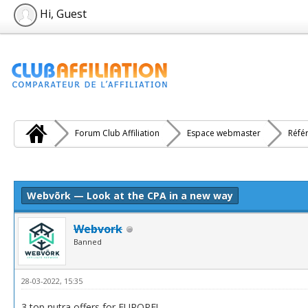
Hi, Guest
Forum Club Affiliation
Espace webmaster
Réfé
e(s))
Webvõrk — Look at the CPA in a new way
Webvork
Banned
28-03-2022, 15:35
3 top nutra offers for EUROPE!