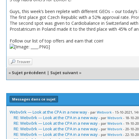
Guys, this week’s been replete with different GEOs – our today’s l
The first place got Czech Republic with a 52% approval rate. Pro
The second spot was given to Cardiobalance in Switzerland with
Prostatricum in Poland made it to the third place with 45% of a
Follow our list of top offers and earn that coin!
Trouver
«
Sujet précédent
|
Sujet suivant
»
Messages dans ce sujet
Webvõrk — Look at the CPA in a new way
- par
Webvork
- 15-10-2021, 14
RE: Webvõrk — Look at the CPA in a new way
- par
Webvork
- 18-10-20
RE: Webvõrk — Look at the CPA in a new way
- par
Webvork
- 19-10-20
RE: Webvõrk — Look at the CPA in a new way
- par
Webvork
- 20-10-20
RE: Webvõrk — Look at the CPA in a new way
- par
Webvork
- 22-10-20