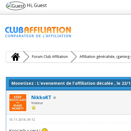
Hi, Guest
Forum Club Affiliation
Affiliation généraliste, igaming
e(s))
Monetisez : L'evenement de l'affiliation décalée , le 22/1
NikkoKT
Visiteur
10-11-2014, 09:12
Koocash y sera !