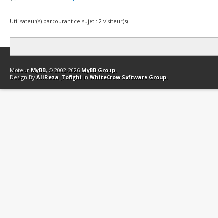
Utilisateur(s) parcourant ce sujet : 2 visiteur(s)
Contact
Club Affiliation
Retourner en haut
Version bas-débit (Archi
Moteur
MyBB
, © 2002-2026
MyBB Group
.
Design By
AliReza_Tofighi
In
WhiteCrow Software Group
.