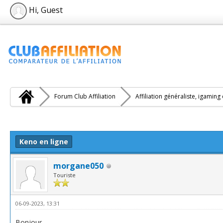
Hi, Guest
Forum Club Affiliation
Affiliation généraliste, igaming
e(s))
Keno en ligne
morgane050
Touriste
06-09-2023, 13:31
Bonjour,