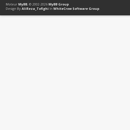
Moteur
MyBB
, © 2002-2026
MyBB Group
.
Design By
AliReza_Tofighi
In
WhiteCrow Software Group
.