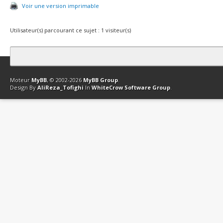
Voir une version imprimable
Utilisateur(s) parcourant ce sujet : 1 visiteur(s)
Contact
Club Affiliation
Retourner en haut
Version bas-débit (Archi
Moteur
MyBB
, © 2002-2026
MyBB Group
.
Design By
AliReza_Tofighi
In
WhiteCrow Software Group
.