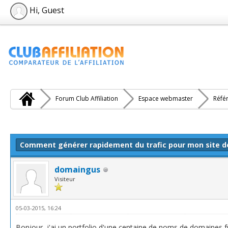
Hi, Guest
Forum Club Affiliation
Espace webmaster
Réfé
e(s))
Comment générer rapidement du trafic pour mon site 
domaingus
Visiteur
05-03-2015, 16:24
Bonjour, j'ai un portfolio d'une centaine de noms de domaines fr 