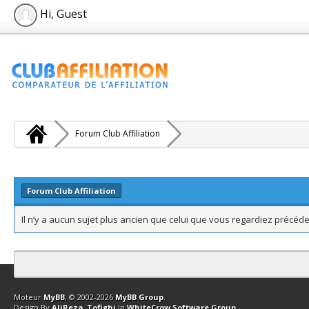
Hi, Guest
Forum Club Affiliation
Forum Club Affiliation
Il n’y a aucun sujet plus ancien que celui que vous regardiez précé
Contact
Club Affiliation
Retourner en haut
Version bas-débit (Archi
Moteur
MyBB
, © 2002-2026
MyBB Group
.
Design By
AliReza_Tofighi
In
WhiteCrow Software Group
.