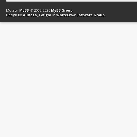
Contact
Club Affiliation
Retourner en haut
Version bas-débit (Archi
Moteur
MyBB
, © 2002-2026
MyBB Group
.
Design By
AliReza_Tofighi
In
WhiteCrow Software Group
.