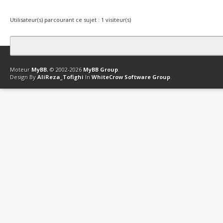
Utilisateur(s) parcourant ce sujet : 1 visiteur(s)
Contact
Club Affiliation
Retourner en haut
Version bas-débit (Archi
Moteur
MyBB
, © 2002-2026
MyBB Group
.
Design By
AliReza_Tofighi
In
WhiteCrow Software Group
.