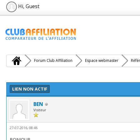
Hi, Guest
Forum Club Affiliation
Espace webmaster
Réfé
e(s))
LIEN NON ACTIF
BEN
Visiteur
27-07-2016, 08:46
BONJOUR