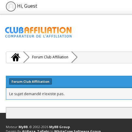
Hi, Guest
Forum Club Affiliation
Forum Club Affiliation
Le sujet demandé n’existe pas.
Contact
Club Affiliation
Retourner en haut
Version bas-débit (Archi
Moteur
MyBB
, © 2002-2026
MyBB Group
.
Design By
AliReza_Tofighi
In
WhiteCrow Software Group
.