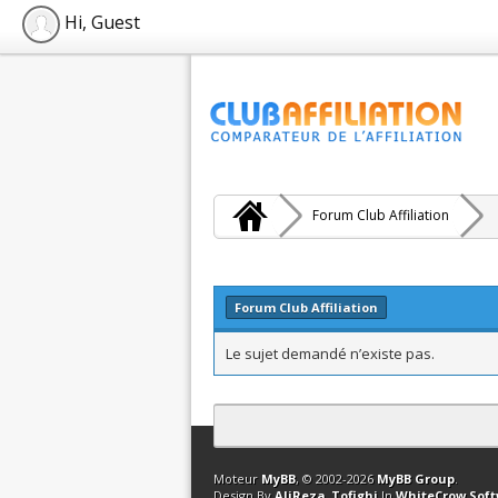
Hi, Guest
Forum Club Affiliation
Forum Club Affiliation
Le sujet demandé n’existe pas.
Contact
Club Affiliation
Retourner en 
Moteur
MyBB
, © 2002-2026
MyBB Group
.
Design By
AliReza_Tofighi
In
WhiteCrow Sof