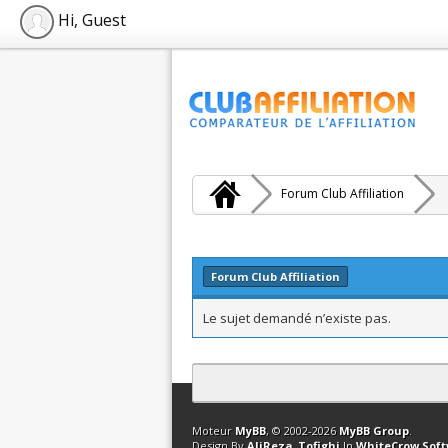
Hi, Guest
Forum Club Affiliation
Forum Club Affiliation
Le sujet demandé n’existe pas.
Contact
Club Affiliation
Retourner en 
Moteur
MyBB
, © 2002-2026
MyBB Group
.
Design By
AliReza_Tofighi
In
WhiteCrow Sof