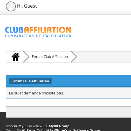
Hi, Guest
Forum Club Affiliation
Forum Club Affiliation
Le sujet demandé n’existe pas.
Contact
Club Affiliation
Retourner en haut
Version bas-débit (Archi
Moteur
MyBB
, © 2002-2026
MyBB Group
.
Design By
AliReza_Tofighi
In
WhiteCrow Software Group
.