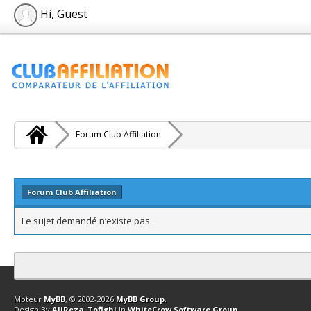
Hi, Guest
Forum Club Affiliation
Forum Club Affiliation
Le sujet demandé n’existe pas.
Contact
Club Affiliation
Retourner en haut
Version bas-débit (Archi
Moteur
MyBB
, © 2002-2026
MyBB Group
.
Design By
AliReza_Tofighi
In
WhiteCrow Software Group
.