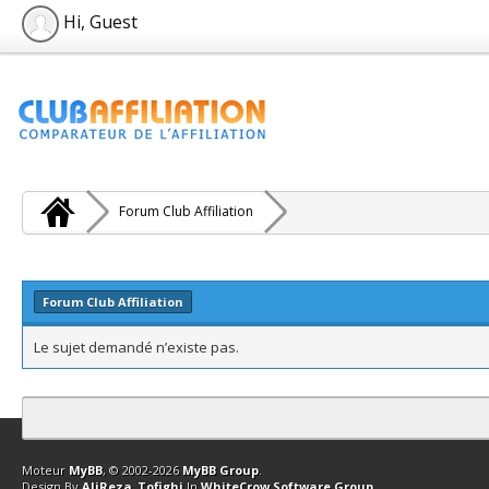
Hi, Guest
Forum Club Affiliation
Forum Club Affiliation
Le sujet demandé n’existe pas.
Contact
Club Affiliation
Retourner en haut
Version bas-débit (Archi
Moteur
MyBB
, © 2002-2026
MyBB Group
.
Design By
AliReza_Tofighi
In
WhiteCrow Software Group
.