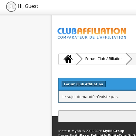
Hi, Guest
Forum Club Affiliation
Forum Club Affiliation
Le sujet demandé n’existe pas.
Contact
Club Affiliation
Retourner en 
Moteur
MyBB
, © 2002-2026
MyBB Group
.
Design By
AliReza_Tofighi
In
WhiteCrow Sof