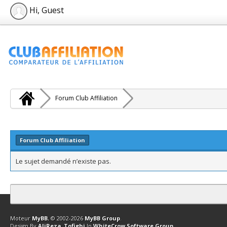
Hi, Guest
Forum Club Affiliation
Forum Club Affiliation
Le sujet demandé n’existe pas.
Contact
Club Affiliation
Retourner en haut
Version bas-débit (Archi
Moteur
MyBB
, © 2002-2026
MyBB Group
.
Design By
AliReza_Tofighi
In
WhiteCrow Software Group
.