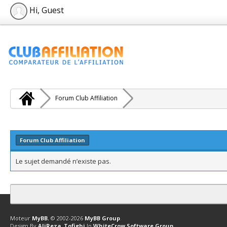
Hi, Guest
Forum Club Affiliation
Forum Club Affiliation
Le sujet demandé n’existe pas.
Contact
Club Affiliation
Retourner en haut
Version bas-débit (Archi
Moteur
MyBB
, © 2002-2026
MyBB Group
.
Design By
AliReza_Tofighi
In
WhiteCrow Software Group
.