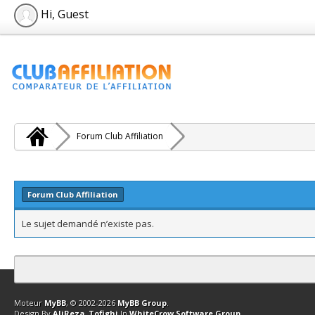
Hi, Guest
Forum Club Affiliation
Forum Club Affiliation
Le sujet demandé n’existe pas.
Contact
Club Affiliation
Retourner en haut
Version bas-débit (Archi
Moteur
MyBB
, © 2002-2026
MyBB Group
.
Design By
AliReza_Tofighi
In
WhiteCrow Software Group
.