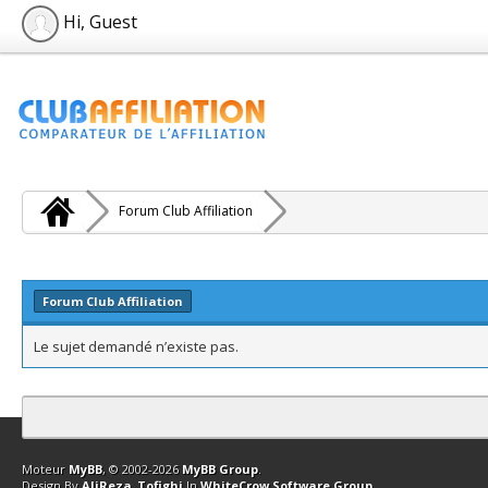
Hi, Guest
Forum Club Affiliation
Forum Club Affiliation
Le sujet demandé n’existe pas.
Contact
Club Affiliation
Retourner en haut
Version bas-débit (Archi
Moteur
MyBB
, © 2002-2026
MyBB Group
.
Design By
AliReza_Tofighi
In
WhiteCrow Software Group
.