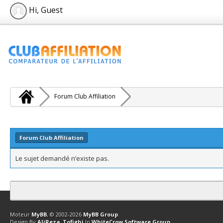
Hi, Guest
Forum Club Affiliation
Forum Club Affiliation
Le sujet demandé n’existe pas.
Contact
Club Affiliation
Retourner en haut
Version bas-débit (Archi
Moteur
MyBB
, © 2002-2026
MyBB Group
.
Design By
AliReza_Tofighi
In
WhiteCrow Software Group
.