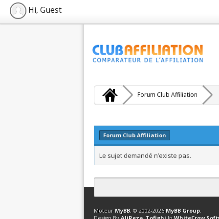
Hi, Guest
Forum Club Affiliation
Forum Club Affiliation
Le sujet demandé n’existe pas.
Contact
Club Affiliation
Retourner en 
Moteur
MyBB
, © 2002-2026
MyBB Group
.
Design By
AliReza_Tofighi
In
WhiteCrow Sof