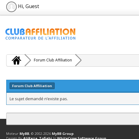
Hi, Guest
Forum Club Affiliation
Forum Club Affiliation
Le sujet demandé n’existe pas.
Contact
Club Affiliation
Retourner en haut
Version bas-débit (Archi
Moteur
MyBB
, © 2002-2026
MyBB Group
.
Design By
AliReza_Tofighi
In
WhiteCrow Software Group
.