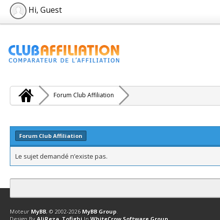
Hi, Guest
Forum Club Affiliation
Forum Club Affiliation
Le sujet demandé n’existe pas.
Contact
Club Affiliation
Retourner en haut
Version bas-débit (Archi
Moteur
MyBB
, © 2002-2026
MyBB Group
.
Design By
AliReza_Tofighi
In
WhiteCrow Software Group
.