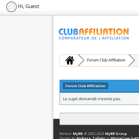
Hi, Guest
Forum Club Affiliation
Forum Club Affiliation
Le sujet demandé n’existe pas.
Contact
Club Affiliation
Retourner en 
Moteur
MyBB
, © 2002-2026
MyBB Group
.
Design By
AliReza_Tofighi
In
WhiteCrow Sof