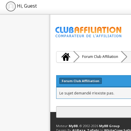
Hi, Guest
Forum Club Affiliation
Forum Club Affiliation
Le sujet demandé n’existe pas.
Contact
Club Affiliation
Retourner en 
Moteur
MyBB
, © 2002-2026
MyBB Group
.
Design By
AliReza_Tofighi
In
WhiteCrow Sof