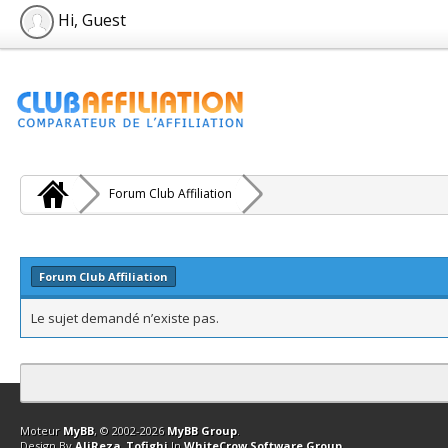
Hi, Guest
Forum Club Affiliation
Forum Club Affiliation
Le sujet demandé n’existe pas.
Contact
Club Affiliation
Retourner en haut
Version bas-débit (Archi
Moteur
MyBB
, © 2002-2026
MyBB Group
.
Design By
AliReza_Tofighi
In
WhiteCrow Software Group
.