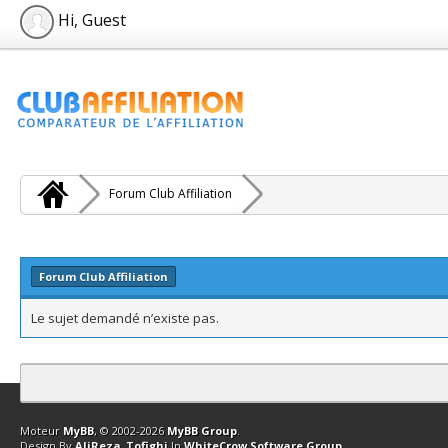
Hi, Guest
Forum Club Affiliation
Forum Club Affiliation
Le sujet demandé n’existe pas.
Contact
Club Affiliation
Retourner en haut
Version bas-débit (Archi
Moteur
MyBB
, © 2002-2026
MyBB Group
.
Design By
AliReza_Tofighi
In
WhiteCrow Software Group
.