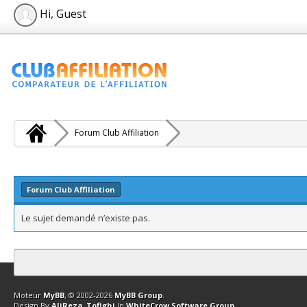
Hi, Guest
Forum Club Affiliation
Forum Club Affiliation
Le sujet demandé n’existe pas.
Contact
Club Affiliation
Retourner en haut
Version bas-débit (Archi
Moteur
MyBB
, © 2002-2026
MyBB Group
.
Design By
AliReza_Tofighi
In
WhiteCrow Software Group
.