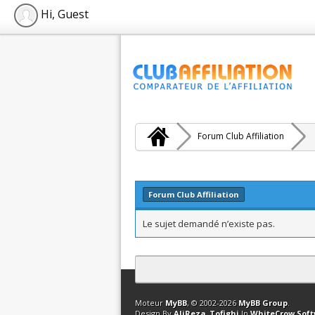
Hi, Guest
Forum Club Affiliation
Forum Club Affiliation
Le sujet demandé n’existe pas.
Contact
Club Affiliation
Retourner en 
Moteur
MyBB
, © 2002-2026
MyBB Group
.
Design By
AliReza_Tofighi
In
WhiteCrow Sof