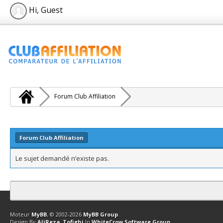
Hi, Guest
Forum Club Affiliation
Forum Club Affiliation
Le sujet demandé n’existe pas.
Contact
Club Affiliation
Retourner en haut
Version bas-débit (Archi
Moteur
MyBB
, © 2002-2026
MyBB Group
.
Design By
AliReza_Tofighi
In
WhiteCrow Software Group
.