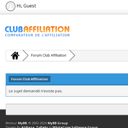
Hi, Guest
Forum Club Affiliation
Forum Club Affiliation
Le sujet demandé n’existe pas.
Contact
Club Affiliation
Retourner en haut
Version bas-débit (Archi
Moteur
MyBB
, © 2002-2026
MyBB Group
.
Design By
AliReza_Tofighi
In
WhiteCrow Software Group
.