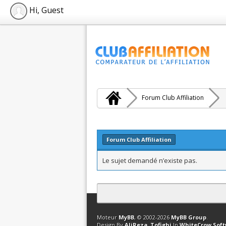
Hi, Guest
Forum Club Affiliation
Forum Club Affiliation
Le sujet demandé n’existe pas.
Contact
Club Affiliation
Retourner en 
Moteur
MyBB
, © 2002-2026
MyBB Group
.
Design By
AliReza_Tofighi
In
WhiteCrow Sof