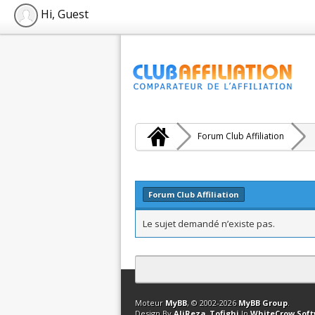
Hi, Guest
Forum Club Affiliation
Forum Club Affiliation
Le sujet demandé n’existe pas.
Contact
Club Affiliation
Retourner en 
Moteur
MyBB
, © 2002-2026
MyBB Group
.
Design By
AliReza_Tofighi
In
WhiteCrow Sof