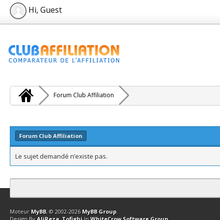
Hi, Guest
Forum Club Affiliation
Forum Club Affiliation
Le sujet demandé n’existe pas.
Contact
Club Affiliation
Retourner en haut
Version bas-débit (Archi
Moteur
MyBB
, © 2002-2026
MyBB Group
.
Design By
AliReza_Tofighi
In
WhiteCrow Software Group
.