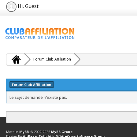
Hi, Guest
Forum Club Affiliation
Forum Club Affiliation
Le sujet demandé n’existe pas.
Contact
Club Affiliation
Retourner en haut
Version bas-débit (Archi
Moteur
MyBB
, © 2002-2026
MyBB Group
.
Design By
AliReza_Tofighi
In
WhiteCrow Software Group
.