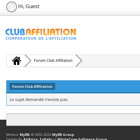
Hi, Guest
Forum Club Affiliation
Forum Club Affiliation
Le sujet demandé n’existe pas.
Contact
Club Affiliation
Retourner en haut
Version bas-débit (Archi
Moteur
MyBB
, © 2002-2026
MyBB Group
.
Design By
AliReza_Tofighi
In
WhiteCrow Software Group
.