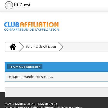
Hi, Guest
Forum Club Affiliation
Forum Club Affiliation
Le sujet demandé n’existe pas.
Contact
Club Affiliation
Retourner en haut
Version bas-débit (Archi
Moteur
MyBB
, © 2002-2026
MyBB Group
.
Design By
AliReza_Tofighi
In
WhiteCrow Software Group
.