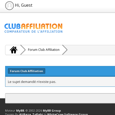
Hi, Guest
Forum Club Affiliation
Forum Club Affiliation
Le sujet demandé n’existe pas.
Contact
Club Affiliation
Retourner en haut
Version bas-débit (Archi
Moteur
MyBB
, © 2002-2026
MyBB Group
.
Design By
AliReza_Tofighi
In
WhiteCrow Software Group
.