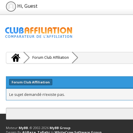
Hi, Guest
Forum Club Affiliation
Forum Club Affiliation
Le sujet demandé n’existe pas.
Contact
Club Affiliation
Retourner en haut
Version bas-débit (Archi
Moteur
MyBB
, © 2002-2026
MyBB Group
.
Design By
AliReza_Tofighi
In
WhiteCrow Software Group
.