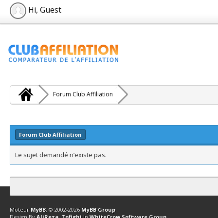
Hi, Guest
Forum Club Affiliation
Forum Club Affiliation
Le sujet demandé n’existe pas.
Contact
Club Affiliation
Retourner en haut
Version bas-débit (Archi
Moteur
MyBB
, © 2002-2026
MyBB Group
.
Design By
AliReza_Tofighi
In
WhiteCrow Software Group
.