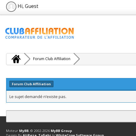
Hi, Guest
Forum Club Affiliation
Forum Club Affiliation
Le sujet demandé n’existe pas.
Contact
Club Affiliation
Retourner en haut
Version bas-débit (Archi
Moteur
MyBB
, © 2002-2026
MyBB Group
.
Design By
AliReza_Tofighi
In
WhiteCrow Software Group
.