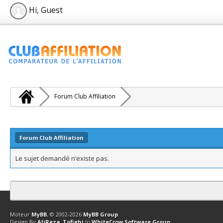
Hi, Guest
Forum Club Affiliation
Forum Club Affiliation
Le sujet demandé n’existe pas.
Contact
Club Affiliation
Retourner en haut
Version bas-débit (Archi
Moteur
MyBB
, © 2002-2026
MyBB Group
.
Design By
AliReza_Tofighi
In
WhiteCrow Software Group
.