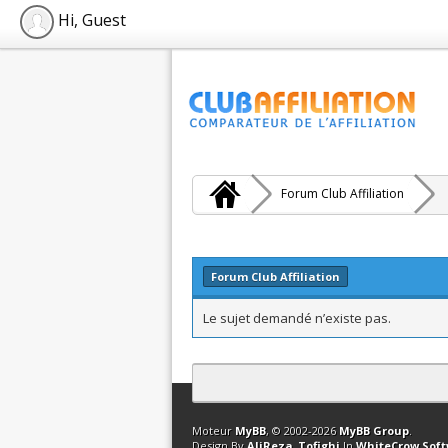
Hi, Guest
Forum Club Affiliation
Forum Club Affiliation
Le sujet demandé n’existe pas.
Contact
Club Affiliation
Retourner en 
Moteur
MyBB
, © 2002-2026
MyBB Group
.
Design By
AliReza_Tofighi
In
WhiteCrow Sof