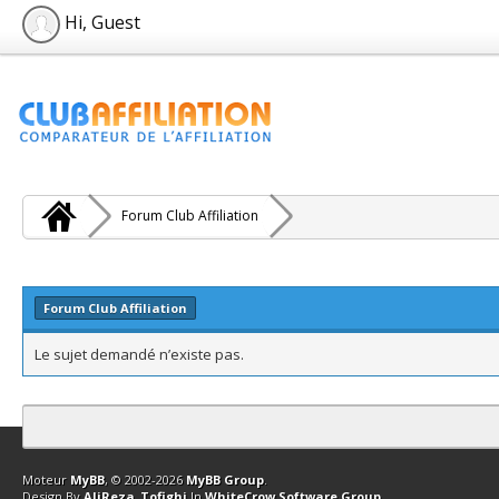
Hi, Guest
Forum Club Affiliation
Forum Club Affiliation
Le sujet demandé n’existe pas.
Contact
Club Affiliation
Retourner en haut
Version bas-débit (Archi
Moteur
MyBB
, © 2002-2026
MyBB Group
.
Design By
AliReza_Tofighi
In
WhiteCrow Software Group
.