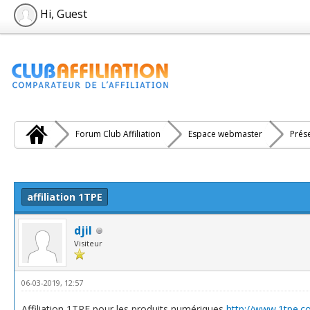
Hi, Guest
Forum Club Affiliation
Espace webmaster
Prés
e(s))
affiliation 1TPE
djil
Visiteur
06-03-2019, 12:57
Affiliation 1TPE pour les produits numériques
http://www.1tpe.c