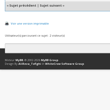
«
Sujet précédent
|
Sujet suivant
»
Voir une version imprimable
Utilisateur(s) parcourant ce sujet : 2 visiteur(s)
Contact
Club Affiliation
Retourner en haut
Version bas-débit (Archi
Moteur
MyBB
, © 2002-2026
MyBB Group
.
Design By
AliReza_Tofighi
In
WhiteCrow Software Group
.